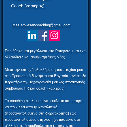
Coach (καριέρας)
Maziadviesencoaching@gmail.com
Γεννήθηκα και μεγάλωσα στο Ρότερνταμ και έχω
ολλανδικές και σουριναμέζικες ρίζες.
Μετά την επιτυχή ολοκλήρωση του πτυχίου μου
στο Προσωπικό δυναμικό και Εργασία, ανέπτυξα
περαιτέρω την τεχνογνωσία μου ως στρατηγικός
σύμβουλος HR και coach (καριέρας).
Το coaching στυλ μου είναι ευέλικτο και μπορεί
να ποικίλλει από ψυχαναλυτικό
(προσανατολισμένο στη διορατικότητα) έως
προσανατολισμένο στη λύση (εστιασμένο στο
μέλλον), από συμβουλευτική (παρέχοντας