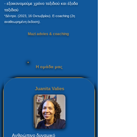
- εξοικονομούμε χρόνο ταξιδιού και έξοδα
ταξιδιού
*Δέντρο. (2023, 16 Οκτωβρίου). E-coaching (2η
αναθεωρημένη έκδοση).
Mazi advies & coaching
Η ομάδα μας
Juanita Valies
Ανθρώπινο δυναμικό