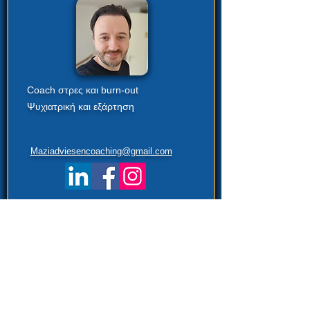
Coach στρες και burn-out
Ψυχιατρική και εξάρτηση
Maziadviesencoaching@gmail.com
Μεγάλωσα στη Πτολεμαΐδα (Μακεδονία).
Γνώρισα τις ολλανδικές μου ρίζες γύρω στα
20 όταν μετακόμισα στην Ολλανδία.
Απέκτησα το δίπλωμά (MBO) νοσηλευτικής
στη φροντίδα ατόμων με ειδικές ανάγκες. Στη